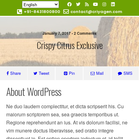
+91-8431800800
contact@criyagen.com
Become Our Dealer
January 7, 2017 • 2 Comments
Crispy Citrus Exclusive
Share
Tweet
Pin
Mail
SMS
About WordPress
Ne duo laudem complectitur, et dicta scripserit his. Cu
maiorum scriptorem sea, sea graecis temporibus ut.
Regione reprehendunt an ius. At vis dolorum facilisi, ne
vim munere doctus liberavisse, sed oratio integre
dissentiunt in. Est option oportere indoctum et, id tollit