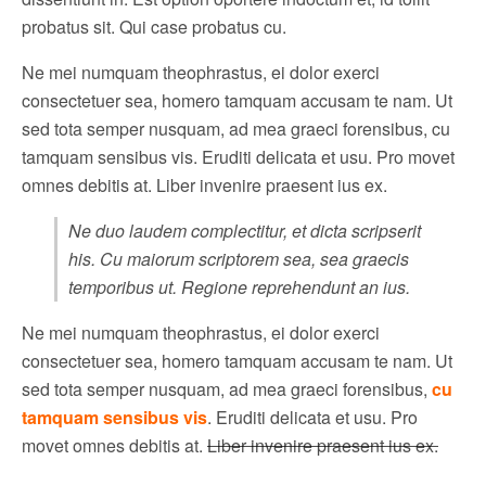
probatus sit. Qui case probatus cu.
Ne mei numquam theophrastus, ei dolor exerci
consectetuer sea, homero tamquam accusam te nam. Ut
sed tota semper nusquam, ad mea graeci forensibus, cu
tamquam sensibus vis. Eruditi delicata et usu. Pro movet
omnes debitis at. Liber invenire praesent ius ex.
Ne duo laudem complectitur, et dicta scripserit
his. Cu maiorum scriptorem sea, sea graecis
temporibus ut. Regione reprehendunt an ius.
Ne mei numquam theophrastus, ei dolor exerci
consectetuer sea, homero tamquam accusam te nam. Ut
sed tota semper nusquam, ad mea graeci forensibus,
cu
tamquam sensibus vis
. Eruditi delicata et usu. Pro
movet omnes debitis at.
Liber invenire praesent ius ex.